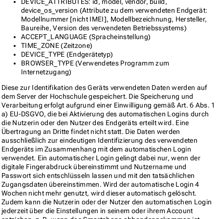
DEVICE_ATTRIBUTES: id, model, vendor, build,
device_os_version (Attribute zu dem verwendeten Endgerät:
Modellnummer [nicht IMEI], Modellbezeichnung, Hersteller,
Baureihe, Version des verwendeten Betriebssystems)
ACCEPT_LANGUAGE (Spracheinstellung)
TIME_ZONE (Zeitzone)
DEVICE_TYPE (Endgerätetyp)
BROWSER_TYPE (Verwendetes Programm zum
Internetzugang)
Diese zur Identifikation des Geräts verwendeten Daten werden auf
dem Server der Hochschule gespeichert. Die Speicherung und
Verarbeitung erfolgt aufgrund einer Einwilligung gemäß Art. 6 Abs. 1
a) EU-DSGVO, die bei Aktivierung des automatischen Logins durch
die Nutzerin oder den Nutzer des Endgeräts erteilt wird. Eine
Übertragung an Dritte findet nicht statt. Die Daten werden
ausschließlich zur eindeutigen Identifizierung des verwendeten
Endgeräts im Zusammenhang mit dem automatischen Login
verwendet. Ein automatischer Login gelingt dabei nur, wenn der
digitale Fingerabdruck übereinstimmt und Nutzername und
Passwort sich entschlüsseln lassen und mit den tatsächlichen
Zugangsdaten übereinstimmen. Wird der automatische Login 4
Wochen nicht mehr genutzt, wird dieser automatisch gelöscht.
Zudem kann die Nutzerin oder der Nutzer den automatischen Login
jederzeit über die Einstellungen in seinem oder ihrem Account